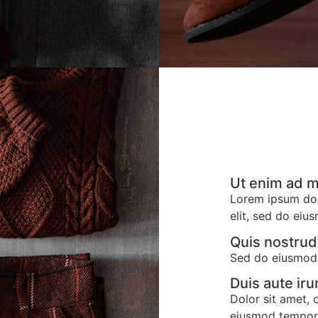
Ut enim ad 
Lorem ipsum dolo
elit, sed do eiu
Quis nostrud
Sed do eiusmod 
Duis aute iru
Dolor sit amet, 
eiusmod tempor 