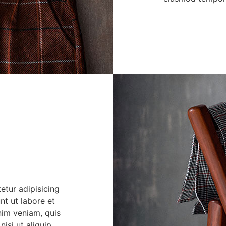
etur adipisicing
nt ut labore et
nim veniam, quis
nisi ut aliquip