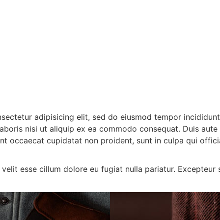
onsectetur adipisicing elit, sed do eiusmod tempor incididun
aboris nisi ut aliquip ex ea commodo consequat. Duis aute ir
sint occaecat cupidatat non proident, sunt in culpa qui offic
 velit esse cillum dolore eu fugiat nulla pariatur. Excepteu