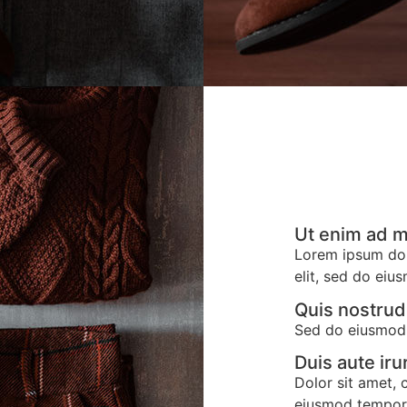
Ut enim ad 
Lorem ipsum dolo
elit, sed do eiu
Quis nostrud
Sed do eiusmod 
Duis aute iru
Dolor sit amet, 
eiusmod tempor 