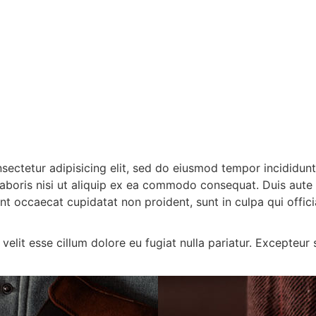
onsectetur adipisicing elit, sed do eiusmod tempor incididun
aboris nisi ut aliquip ex ea commodo consequat. Duis aute ir
sint occaecat cupidatat non proident, sunt in culpa qui offic
 velit esse cillum dolore eu fugiat nulla pariatur. Excepteu