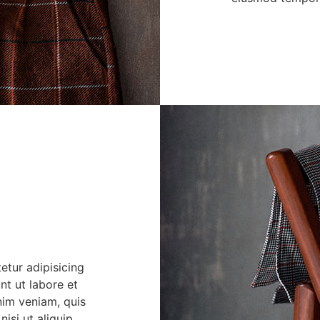
etur adipisicing
nt ut labore et
nim veniam, quis
nisi ut aliquip